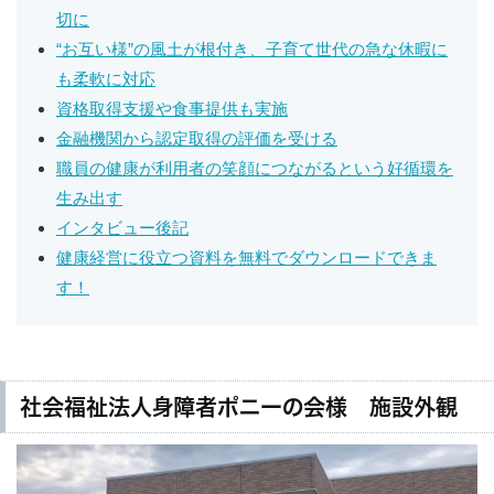
切に
“お互い様”の風土が根付き、子育て世代の急な休暇に
も柔軟に対応
資格取得支援や食事提供も実施
金融機関から認定取得の評価を受ける
職員の健康が利用者の笑顔につながるという好循環を
生み出す
インタビュー後記
健康経営に役立つ資料を無料でダウンロードできま
す！
社会福祉法人身障者ポニーの会様 施設外観