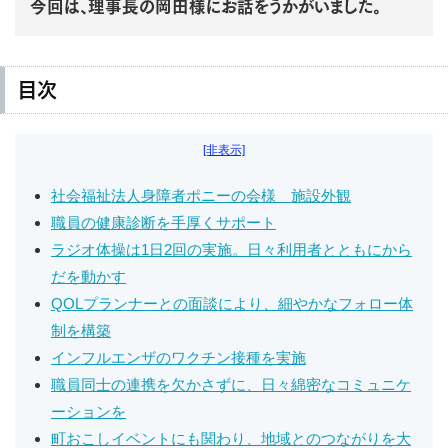
今回は、理事長の岡田様にお話をうかがいました。
目次
[非表示]
社会福祉法人身障者ポニーの会様 施設外観
職員の健康診断を手厚くサポート
ラジオ体操は1日2回の実施。日々利用者とともにから
だを動かす
QOLプランナーとの面談により、細やかなフォロー体
制を構築
インフルエンザのワクチン接種を実施
職員同士の連携を欠かさずに、日々綿密なコミュニケ
ーションを
町おこしイベントにも関わり、地域とのつながりを大