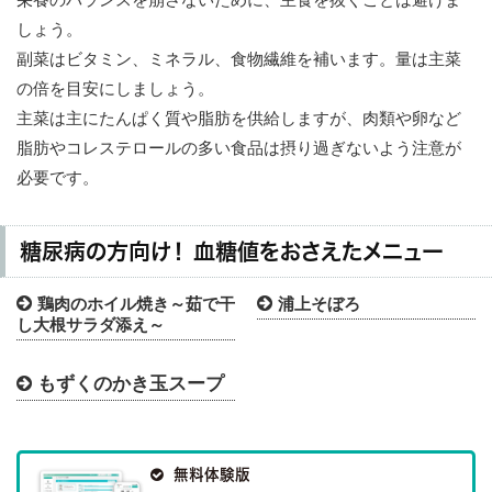
しょう。
副菜はビタミン、ミネラル、食物繊維を補います。量は主菜
の倍を目安にしましょう。
主菜は主にたんぱく質や脂肪を供給しますが、肉類や卵など
脂肪やコレステロールの多い食品は摂り過ぎないよう注意が
必要です。
糖尿病の方向け！ 血糖値をおさえたメニュー

鶏肉のホイル焼き～茹で干

浦上そぼろ
し大根サラダ添え～
もずくのかき玉スープ


無料体験版