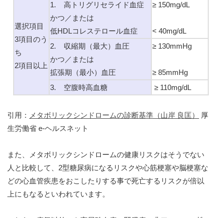
1. 高トリグリセライド血症
≥ 150mg/dL
かつ／または
選択項目
低HDLコレステロール血症
< 40mg/dL
3項目のう
2. 収縮期（最大）血圧
≥ 130mmHg
ち
かつ／または
2項目以上
拡張期（最小）血圧
≥ 85mmHg
3. 空腹時高血糖
≥ 110mg/dL
引用：
メタボリックシンドロームの診断基準（山岸 良匡）
厚
生労働省 e-ヘルスネット
また、メタボリックシンドロームの健康リスクはそうでない
人と比較して、2型糖尿病になるリスクや心筋梗塞や脳梗塞な
どの心血管疾患をおこしたりする事で死亡するリスクが倍以
上にもなるといわれています。